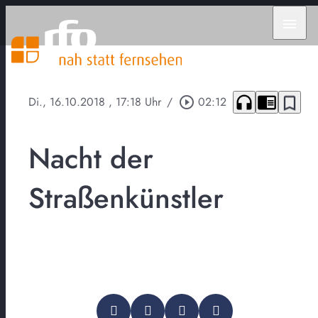
menu
headphones
chrome_reader_mode
bookmark_border
Di., 16.10.2018
, 17:18 Uhr
/
play_circle_outline
02:12
Nacht der
Straßenkünstler