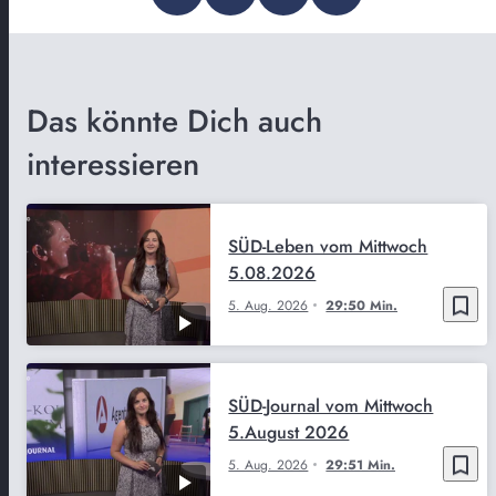
Das könnte Dich auch
interessieren
SÜD-Leben vom Mittwoch
5.08.2026
bookmark_border
5. Aug. 2026
29:50 Min.
SÜD-Journal vom Mittwoch
5.August 2026
bookmark_border
5. Aug. 2026
29:51 Min.