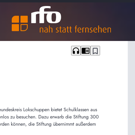
headphones
chrome_reader_mode
bookmark_border
eundeskreis Lokschuppen bietet Schulklassen aus
enlos zu besuchen. Dazu erwarb die Stiftung 300
werden können, die Stiftung übernimmt außerdem