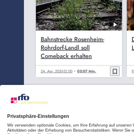
Bahnstrecke Rosenheim-
Rohrdorf-Landl soll
Comeback erhalten
bookmark_border
24. Apr. 2026
12:00
03:07 Min.
9