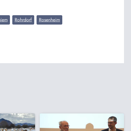
uiem
Rohrdorf
Rosenheim