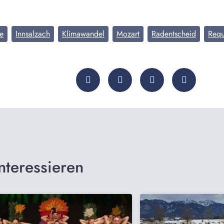
e
Innsalzach
Klimawandel
Mozart
Radentscheid
Req
nteressieren