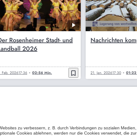
Der Rosenheimer Stadt- und
Nachrichten kom
Landball 2026
bookmark_border
. Feb. 2026
17:36
02:56 Min.
21. Jan. 2026
17:30
01:22