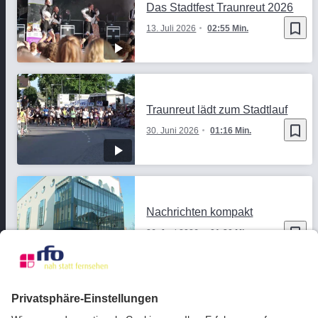
Das Stadtfest Traunreut 2026
bookmark_border
13. Juli 2026
02:55 Min.
Traunreut lädt zum Stadtlauf
bookmark_border
30. Juni 2026
01:16 Min.
Nachrichten kompakt
bookmark_border
26. Juni 2026
01:20 Min.
Verkehrsfreigabe am