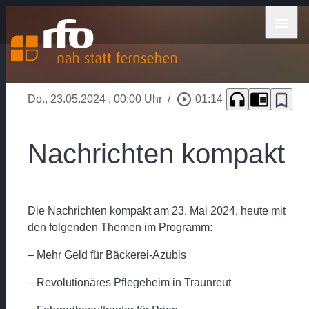
menu
headphones
chrome_reader_mode
bookmark_border
play_circle_outline
Do., 23.05.2024
, 00:00 Uhr
/
01:14
Nachrichten kompakt
Die Nachrichten kompakt am 23. Mai 2024, heute mit
den folgenden Themen im Programm:
– Mehr Geld für Bäckerei-Azubis
– Revolutionäres Pflegeheim in Traunreut