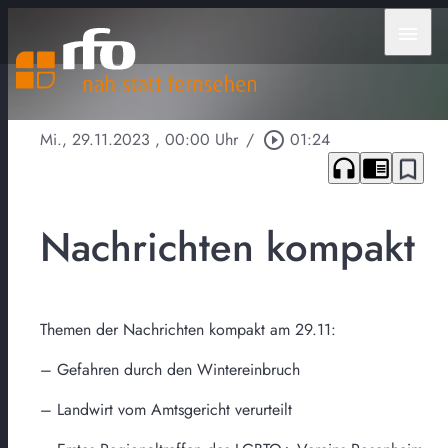
menu
Mi., 29.11.2023
, 00:00 Uhr
/
play_circle_outline
01:24
headphones
chrome_reader_mode
bookmark_border
Nachrichten kompakt
Themen der Nachrichten kompakt am 29.11:
– Gefahren durch den Wintereinbruch
– Landwirt vom Amtsgericht verurteilt