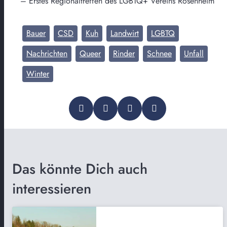
– Erstes Regionaltreffen des LGBTQ+ Vereins Rosenheim
Bauer
CSD
Kuh
Landwirt
LGBTQ
Nachrichten
Queer
Rinder
Schnee
Unfall
Winter
Das könnte Dich auch
interessieren