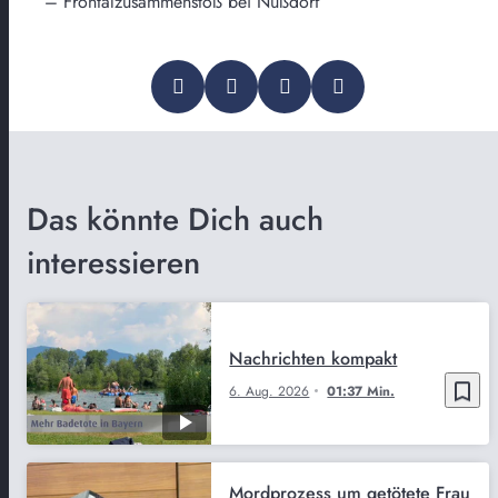
– Frontalzusammenstoß bei Nußdorf
Das könnte Dich auch
interessieren
Nachrichten kompakt
bookmark_border
6. Aug. 2026
01:37 Min.
Mordprozess um getötete Frau