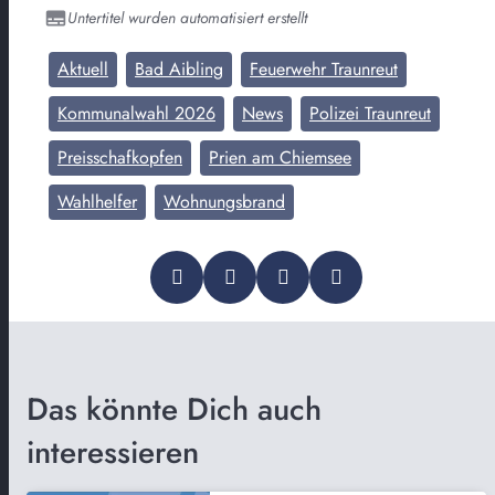
Untertitel wurden automatisiert erstellt
Aktuell
Bad Aibling
Feuerwehr Traunreut
Kommunalwahl 2026
News
Polizei Traunreut
Preisschafkopfen
Prien am Chiemsee
Wahlhelfer
Wohnungsbrand
Das könnte Dich auch
interessieren