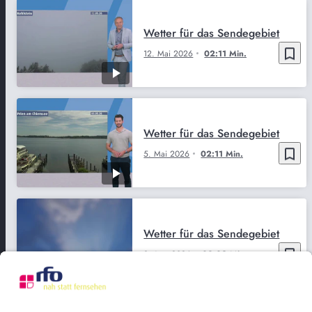
Wetter für das Sendegebiet
bookmark_border
12. Mai 2026
02:11 Min.
Wetter für das Sendegebiet
bookmark_border
5. Mai 2026
02:11 Min.
Wetter für das Sendegebiet
bookmark_border
9. Apr. 2026
02:09 Min.