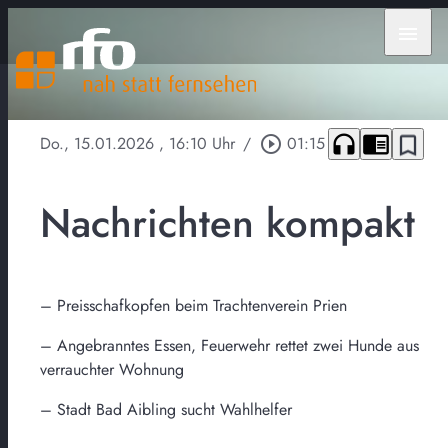
menu
headphones
chrome_reader_mode
bookmark_border
Do., 15.01.2026
, 16:10 Uhr
/
play_circle_outline
01:15
Nachrichten kompakt
– Preisschafkopfen beim Trachtenverein Prien
– Angebranntes Essen, Feuerwehr rettet zwei Hunde aus
verrauchter Wohnung
– Stadt Bad Aibling sucht Wahlhelfer