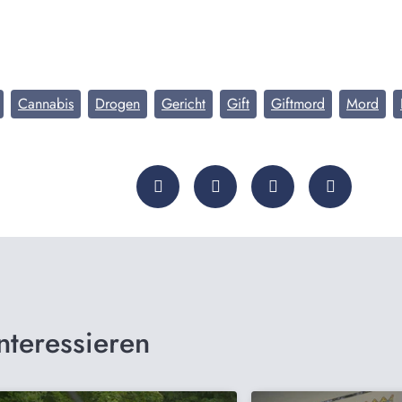
Cannabis
Drogen
Gericht
Gift
Giftmord
Mord
nteressieren