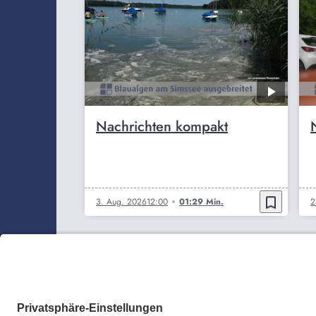
Nachrichten kompakt
bookmark_border
3. Aug. 2026
12:00
01:29 Min.
2