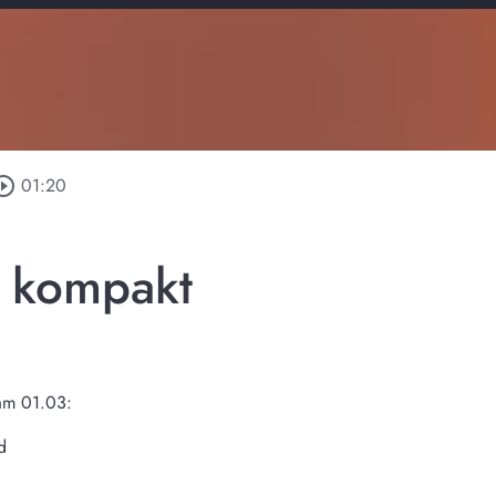
rcle_outline
01:20
n kompakt
am 01.03:
d