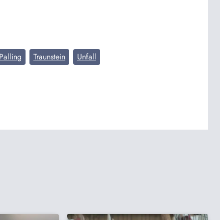
Palling
Traunstein
Unfall