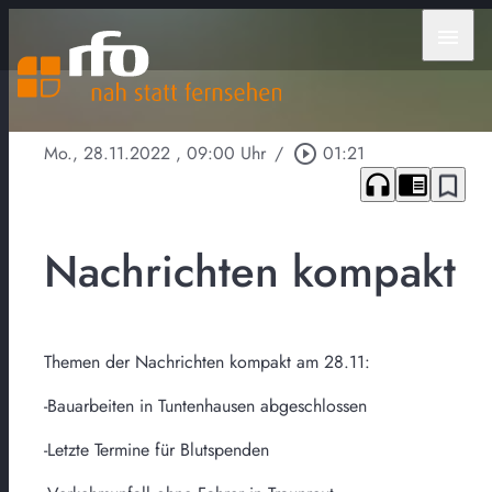
menu
Mo., 28.11.2022
, 09:00 Uhr
/
play_circle_outline
01:21
headphones
chrome_reader_mode
bookmark_border
Nachrichten kompakt
Themen der Nachrichten kompakt am 28.11:
-Bauarbeiten in Tuntenhausen abgeschlossen
-Letzte Termine für Blutspenden