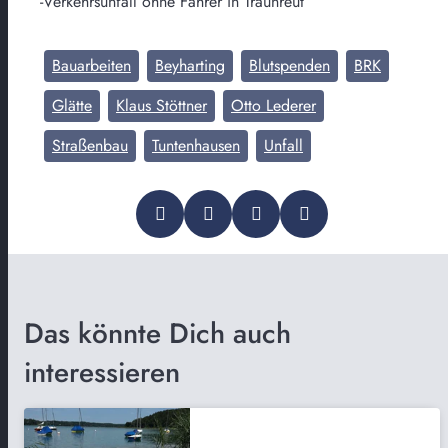
-Verkehrsunfall ohne Fahrer in Traunreut
Bauarbeiten
Beyharting
Blutspenden
BRK
Glätte
Klaus Stöttner
Otto Lederer
Straßenbau
Tuntenhausen
Unfall
Das könnte Dich auch
interessieren