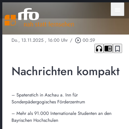
menu
Do., 13.11.2025
, 16:00 Uhr
/
play_circle_outline
00:59
headphones
chrome_reader_mode
bookmark_border
Nachrichten kompakt
– Spatenstich in Aschau a. Inn für
Sonderpädergogisches Förderzentrum
– Mehr als 91.000 Internationale Studenten an den
Bayrischen Hochschulen