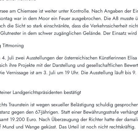
ee am Chiemsee ist weiter unter Kontrolle. Nach Angaben der Ein
Montag war in dem Moor ein Feuer ausgebrochen. Die A8 musste ü
h die Sicht so stark einschränkte, dass die Verkehrssicherheit nic
m Glutnester in dem schwer zugänglichen Gelände. Der Einsatz wird
 Tittmoning
 4. Juli zwei Ausstellungen der österreichischen Künstlerinnen Eli
ich ihre Projekte mit der Darstellung und gesellschaftlichen Bewer
e Vernissage ist am 3. Juli um 19 Uhr. Die Ausstellung läuft bis 9
teiner Landgerichtspräsidenten bestätigt
chts Traunstein ist wegen sexueller Belästigung schuldig gesproch
stanz gegen den 67-Jährigen. Statt einer Bewährungsstrafe verhäng
esamt 19.200 Euro. Nach Überzeugung der Richter hatte der damalig
Mund und Wange geküsst. Das Urteil ist noch nicht rechtskräftig.