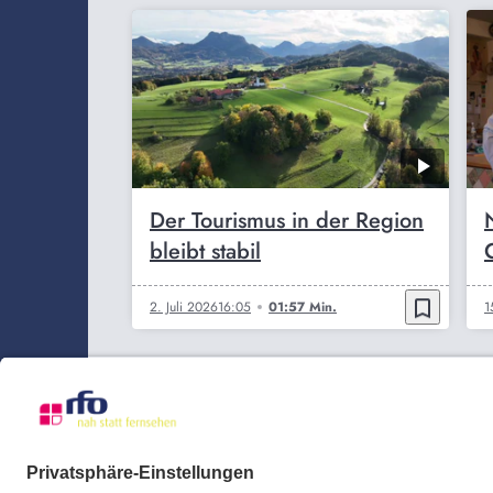
Der Tourismus in der Region
bleibt stabil
bookmark_border
2. Juli 2026
16:05
01:57 Min.
1