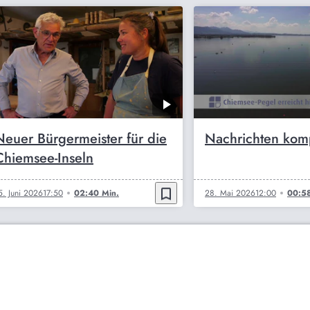
Neuer Bürgermeister für die
Nachrichten kom
Chiemsee-Inseln
bookmark_border
5. Juni 2026
17:50
02:40 Min.
28. Mai 2026
12:00
00:58