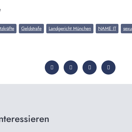
t
tzkräfte
Geldstrafe
Landgericht München
NAME IT
sexu
nteressieren