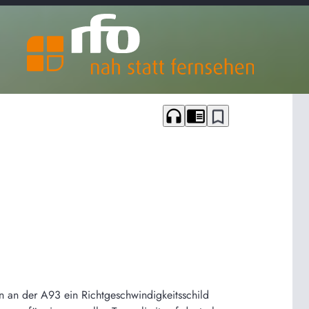
headphones
chrome_reader_mode
bookmark_border
 an der A93 ein Richtgeschwindigkeitsschild