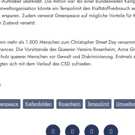
Aufkleber überklebt. Die Aktion war Teil einer bundesweiten Kamp
eltorganisation könnte ein Tempolimit den Kraftstoffverbrauch s
n ersparen. Zudem verweist Greenpeace auf mögliche Vorteile für K
 Zustand versetzt.
im mehr als 1.500 Menschen zum Christopher Street Day versamm
ances. Die Vorsitzende des Queeren Vereins Rosenheim, Anna Gme
chutz queerer Menschen vor Gewalt und Diskriminierung. Erstmal
igten sich mit dem Verlauf des CSD zufrieden.
t
eenpeace
Kiefersfelden
Rosenheim
Tempolimit
Umweltor