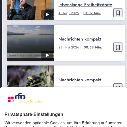
lebenslange Freiheitsstrafe
bookmark_border
4. Aug. 2026
01:32 Min.
Nachrichten kompakt
bookmark_border
28. Mai 2026
00:58 Min.
Nachrichten kompakt
bookmark_border
7. Apr. 2026
01:27 Min.
Nachrichten kompakt