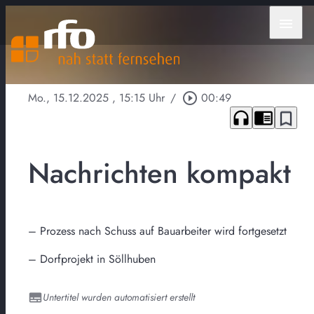
menu
Mo., 15.12.2025
, 15:15 Uhr
/
play_circle_outline
00:49
headphones
chrome_reader_mode
bookmark_border
Nachrichten kompakt
– Prozess nach Schuss auf Bauarbeiter wird fortgesetzt
– Dorfprojekt in Söllhuben
Untertitel wurden automatisiert erstellt