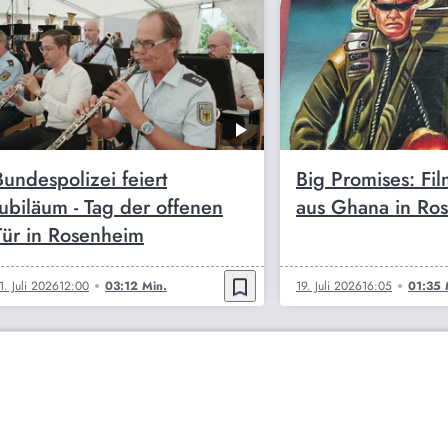
Bundespolizei feiert
Big Promises: Fi
Jubiläum - Tag der offenen
aus Ghana in Ro
Tür in Rosenheim
bookmark_border
1. Juli 2026
12:00
03:12 Min.
19. Juli 2026
16:05
01:35 