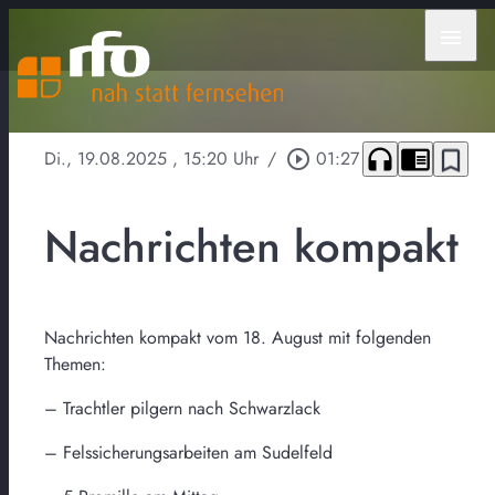
menu
headphones
chrome_reader_mode
bookmark_border
Di., 19.08.2025
, 15:20 Uhr
/
play_circle_outline
01:27
Nachrichten kompakt
Nachrichten kompakt vom 18. August mit folgenden
Themen:
– Trachtler pilgern nach Schwarzlack
– Felssicherungsarbeiten am Sudelfeld