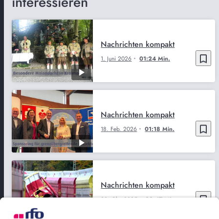
interessieren
Nachrichten kompakt
bookmark_border
1. Juni 2026
01:24 Min.
Nachrichten kompakt
bookmark_border
18. Feb. 2026
01:18 Min.
Nachrichten kompakt
bookmark_border
23. Okt. 2025
00:47 Min.