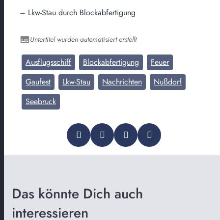
– Lkw-Stau durch Blockabfertigung
Untertitel wurden automatisiert erstellt
Ausflugsschiff
Blockabfertigung
Feuer
Gaufest
Lkw-Stau
Nachrichten
Nußdorf
Seebruck
Das könnte Dich auch
interessieren