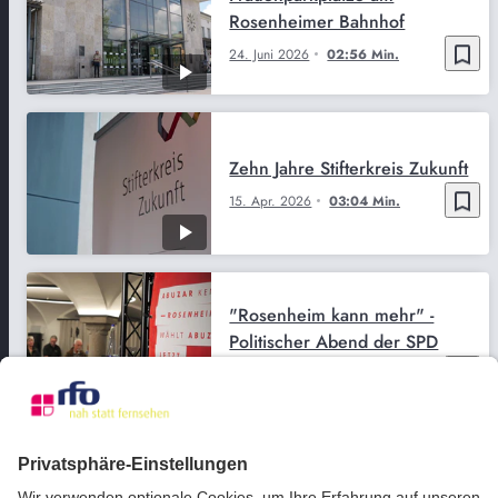
Rosenheimer Bahnhof
bookmark_border
24. Juni 2026
02:56 Min.
Zehn Jahre Stifterkreis Zukunft
bookmark_border
15. Apr. 2026
03:04 Min.
"Rosenheim kann mehr" -
Politischer Abend der SPD
bookmark_border
20. März 2026
02:35 Min.
Söder grillt - 400 Döner zur