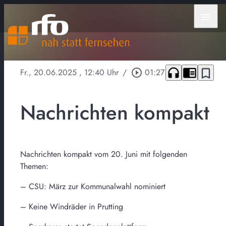
menu
headphones
chrome_reader_mode
bookmark_border
Fr., 20.06.2025
, 12:40 Uhr
/
play_circle_outline
01:27
Nachrichten kompakt
Nachrichten kompakt vom 20. Juni mit folgenden
Themen:
– CSU: März zur Kommunalwahl nominiert
– Keine Windräder in Prutting