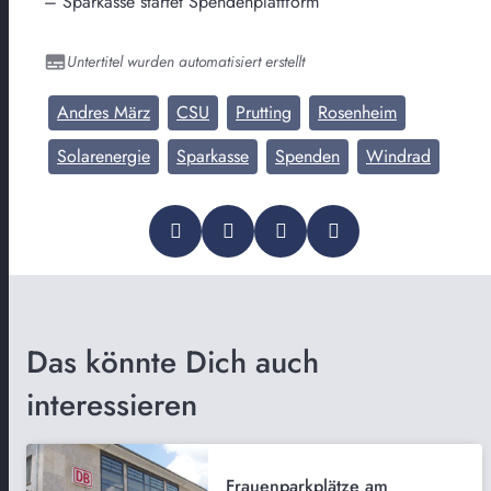
– Sparkasse startet Spendenplattform
Untertitel wurden automatisiert erstellt
Andres März
CSU
Prutting
Rosenheim
Solarenergie
Sparkasse
Spenden
Windrad
Das könnte Dich auch
interessieren
Frauenparkplätze am