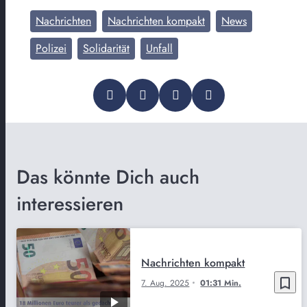
Nachrichten
Nachrichten kompakt
News
Polizei
Solidarität
Unfall
Das könnte Dich auch
interessieren
Nachrichten kompakt
bookmark_border
7. Aug. 2025
01:31 Min.