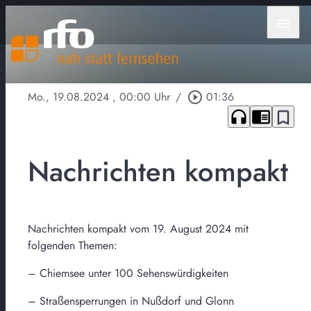
menu
Mo., 19.08.2024
, 00:00 Uhr
/
play_circle_outline
01:36
headphones
chrome_reader_mode
bookmark_border
Nachrichten kompakt
Nachrichten kompakt vom 19. August 2024 mit
folgenden Themen:
– Chiemsee unter 100 Sehenswürdigkeiten
– Straßensperrungen in Nußdorf und Glonn