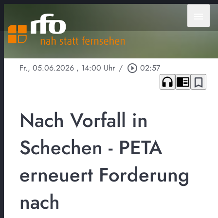
menu
Fr., 05.06.2026
, 14:00 Uhr
/
play_circle_outline
02:57
headphones
chrome_reader_mode
bookmark_border
Nach Vorfall in
Schechen - PETA
erneuert Forderung
nach