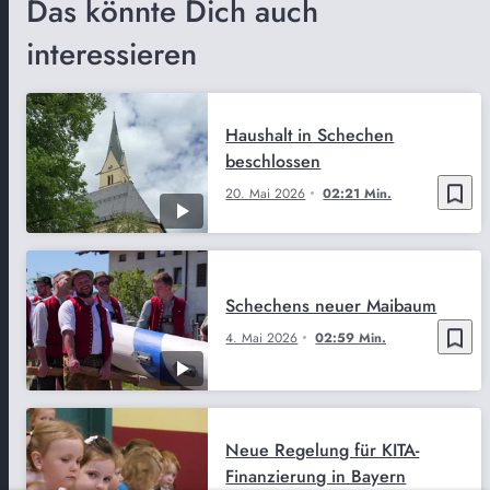
Das könnte Dich auch
interessieren
Haushalt in Schechen
beschlossen
bookmark_border
20. Mai 2026
02:21 Min.
Schechens neuer Maibaum
bookmark_border
4. Mai 2026
02:59 Min.
Neue Regelung für KITA-
Finanzierung in Bayern