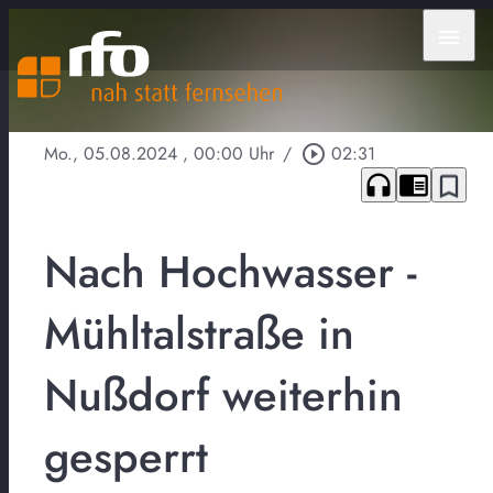
menu
Mo., 05.08.2024
, 00:00 Uhr
/
play_circle_outline
02:31
headphones
chrome_reader_mode
bookmark_border
Nach Hochwasser -
Mühltalstraße in
Nußdorf weiterhin
gesperrt