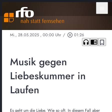
menu
Mi., 28.05.2025
, 00:00 Uhr
/
play_circle_outline
01:26
headphones
chrome_reader_mode
bookmark_border
Musik gegen
Liebeskummer in
Laufen
Es geht um die Liebe. Wie so oft. In diesem Fall aber