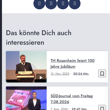
Das könnte Dich auch
interessieren
TH Rosenheim feiert 100
Jahre Jubiläum
bookmark_border
13. Nov. 2025
20:24 Min.
SÜD-Journal vom Freitag
7.08.2026
bookmark_border
7. Aug. 2026
29:47 Min.