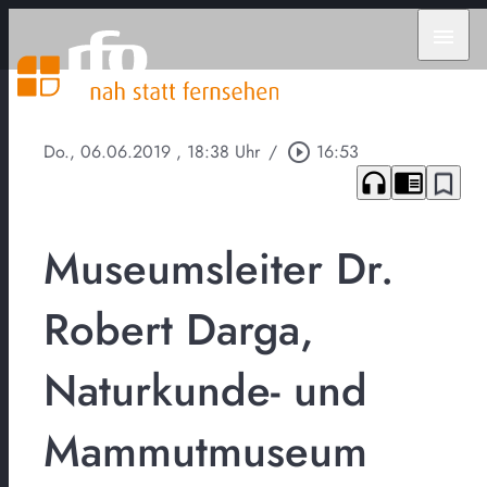
menu
Do., 06.06.2019
, 18:38 Uhr
/
play_circle_outline
16:53
headphones
chrome_reader_mode
bookmark_border
Museumsleiter Dr.
Robert Darga,
Naturkunde- und
Mammutmuseum