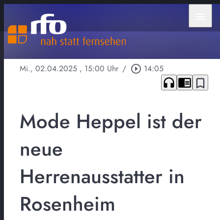
menu
Mi., 02.04.2025
, 15:00 Uhr
/
play_circle_outline
14:05
headphones
chrome_reader_mode
bookmark_border
Mode Heppel ist der
neue
Herrenausstatter in
Rosenheim