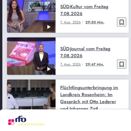
SÜD-Kultur vom Freitag
7.08.2026
bookmark_border
7. Aug. 2026
29:50 Min.
SÜD-Journal vom Freitag
7.08.2026
bookmark_border
7. Aug. 2026
29:47 Min.
Flüchtlingsunterbringung im
Landkreis Rosenheim: Im
Gespräch mit Otto Lederer
und Johannes Zistl
bookmark_border
7. Aug. 2026
26:40 Min.