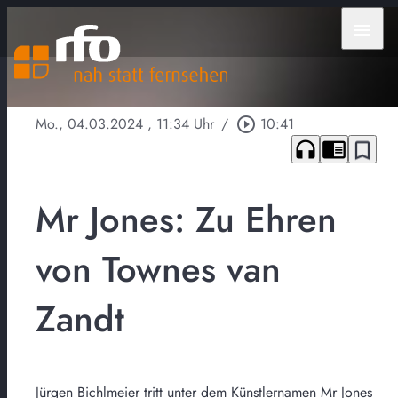
menu
Mo., 04.03.2024
, 11:34 Uhr
/
play_circle_outline
10:41
headphones
chrome_reader_mode
bookmark_border
Mr Jones: Zu Ehren
von Townes van
Zandt
Jürgen Bichlmeier tritt unter dem Künstlernamen Mr Jones