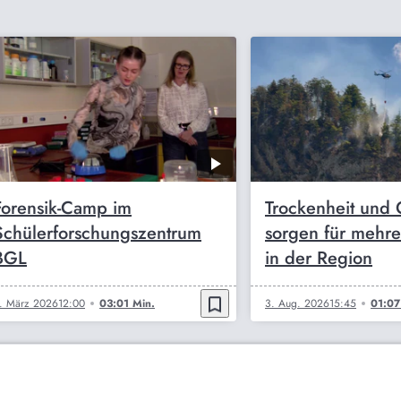
Forensik-Camp im
Trockenheit und 
Schülerforschungszentrum
sorgen für mehr
BGL
in der Region
bookmark_border
. März 2026
12:00
03:01 Min.
3. Aug. 2026
15:45
01:07