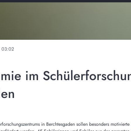
e
03:02
mie im Schülerforschu
den
forschungszentrums in Berchtesgaden sollen besonders motivierte