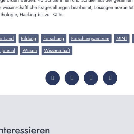
r gefördert werden. 45 Schülerinnen und Schüler aus der gesamt
 wissenschaftliche Fragestellungen bearbeitet, Lösungen erarbeitet
thologie, Hacking bis zur Kälte.
er Land
Bildung
Forschung
Forschungszentrum
MINT
 Journal
Wissen
Wissenschaft
nteressieren