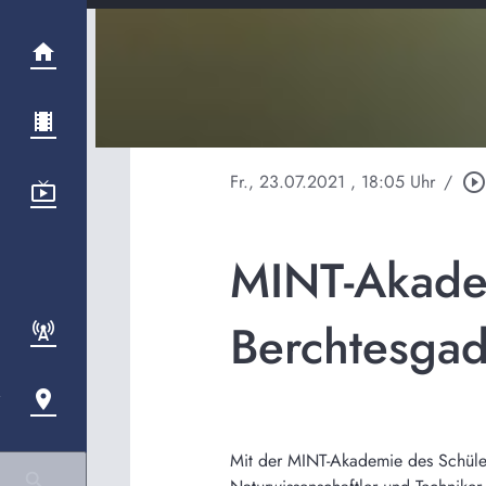
Fr., 23.07.2021
, 18:05 Uhr
/
play_circle_outlin
MINT-Akade
Berchtesga
Mit der MINT-Akademie des Schüler