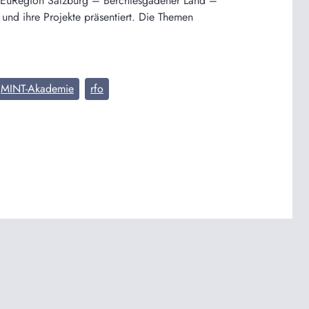
en EuRegion Salzburg – Berchtesgadener Land –
 und ihre Projekte präsentiert. Die Themen
MINT-Akademie
rfo