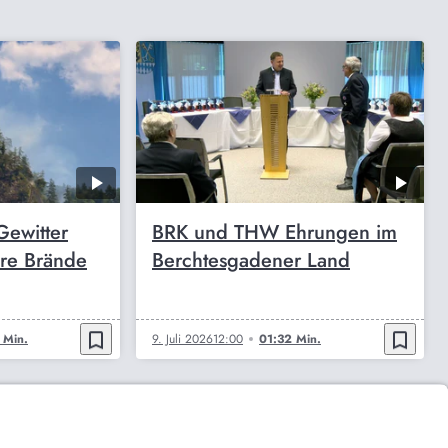
Gewitter
BRK und THW Ehrungen im
ere Brände
Berchtesgadener Land
bookmark_border
bookmark_border
 Min.
9. Juli 2026
12:00
01:32 Min.