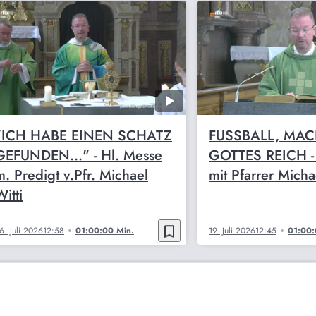
"ICH HABE EINEN SCHATZ
FUSSBALL, MAC
GEFUNDEN..." - Hl. Messe
GOTTES REICH - 
m. Predigt v.Pfr. Michael
mit Pfarrer Micha
itti
bookmark_border
6. Juli 2026
12:58
01:00:00 Min.
19. Juli 2026
12:45
01:00: