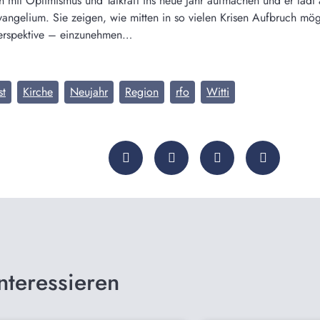
 mit Optimismus und Tatkraft ins neue Jahr aufmachen und er lädt 
angelium. Sie zeigen, wie mitten in so vielen Krisen Aufbruch mögl
Perspektive – einzunehmen…
st
Kirche
Neujahr
Region
rfo
Witti
nteressieren