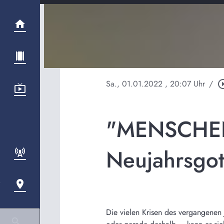
Sa., 01.01.2022
, 20:07 Uhr
/
play_circle
"MENSCHEN
Neujahrsgott
Die vielen Krisen des vergangene