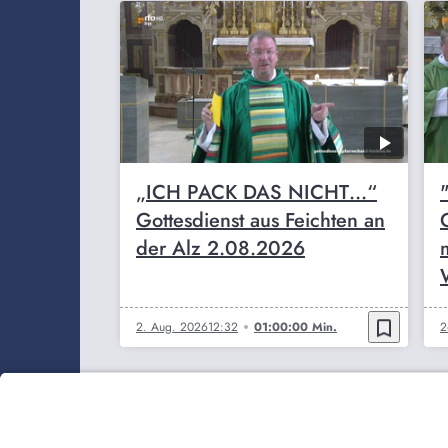
„ICH PACK DAS NICHT…“
Gottesdienst aus Feichten an
der Alz 2.08.2026
W
bookmark_border
2. Aug. 2026
12:32
01:00:00 Min.
2