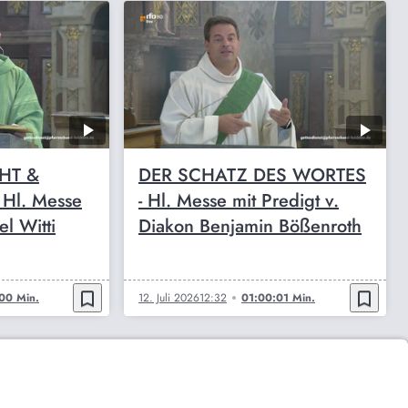
HT &
DER SCHATZ DES WORTES
Hl. Messe
- Hl. Messe mit Predigt v.
el Witti
Diakon Benjamin Bößenroth
bookmark_border
bookmark_border
00 Min.
12. Juli 2026
12:32
01:00:01 Min.