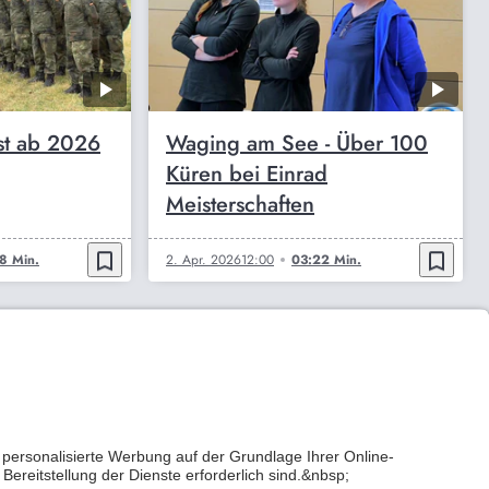
st ab 2026
Waging am See - Über 100
Küren bei Einrad
Meisterschaften
bookmark_border
bookmark_border
8 Min.
2. Apr. 2026
12:00
03:22 Min.