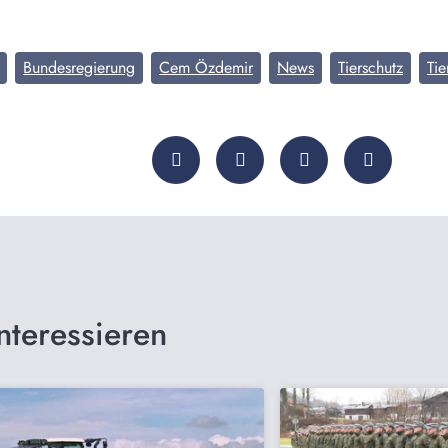
Bundesregierung
Cem Özdemir
News
Tierschutz
Tie
nteressieren