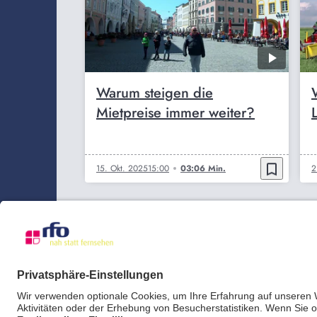
Warum steigen die
Mietpreise immer weiter?
bookmark_border
15. Okt. 2025
15:00
03:06 Min.
2