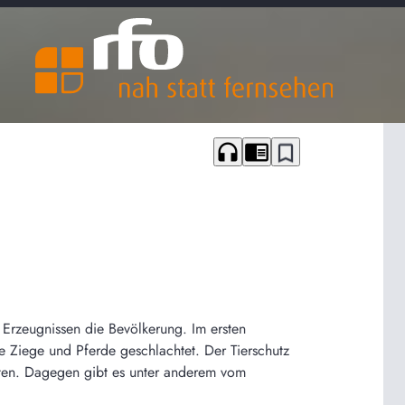
headphones
chrome_reader_mode
bookmark_border
Erzeugnissen die Bevölkerung. Im ersten
e Ziege und Pferde geschlachtet. Der Tierschutz
treten. Dagegen gibt es unter anderem vom