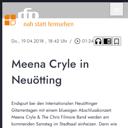
menu
headphones
chrome_reader_mode
bookmark_border
Do., 19.04.2018
, 18:42 Uhr
/
play_circle_outline
01:24
Meena Cryle in
Neuötting
Endspurt bei den Internationalen Neuöttinger
Gitarrentagen mit einem bluesigen Abschlusskonzert.
Meena Cryle & The Chris Filmore Band werden am
kommenden Samstag im Stadtsaal einheizen. Denn wie