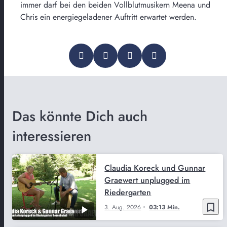
immer darf bei den beiden Vollblutmusikern Meena und
Chris ein energiegeladener Auftritt erwartet werden.
Das könnte Dich auch
interessieren
Claudia Koreck und Gunnar
Graewert unplugged im
Riedergarten
bookmark_border
3. Aug. 2026
03:13 Min.