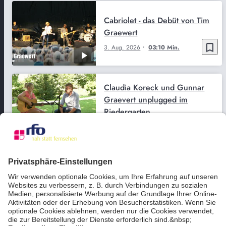
Cabriolet - das Debüt von Tim
Graewert
bookmark_border
3. Aug. 2026
03:10 Min.
Claudia Koreck und Gunnar
Graevert unplugged im
Riedergarten
bookmark_border
2. Aug. 2026
03:13 Min.
The Red Devils auf dem
Sommerfestival 2017
bookmark_border
12. Juli 2026
06:25 Min.