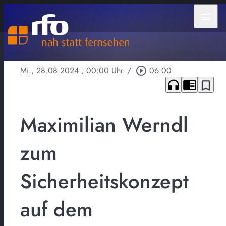
menu
Mi., 28.08.2024
, 00:00 Uhr
/
play_circle_outline
06:00
headphones
chrome_reader_mode
bookmark_border
Maximilian Werndl
zum
Sicherheitskonzept
auf dem