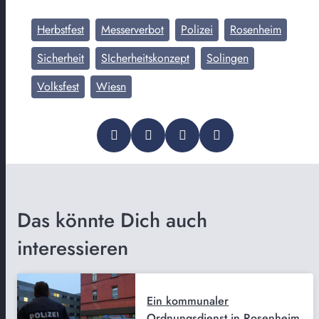
Herbstfest
Messerverbot
Polizei
Rosenheim
Sicherheit
SIcherheitskonzept
Solingen
Volksfest
Wiesn
Das könnte Dich auch
interessieren
Ein kommunaler
Ordnungsdienst in Rosenheim