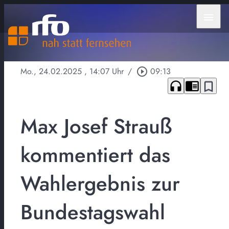
menu
Mo., 24.02.2025
, 14:07 Uhr
/
play_circle_outline
09:13
headphones
chrome_reader_mode
bookmark_border
Max Josef Strauß
kommentiert das
Wahlergebnis zur
Bundestagswahl