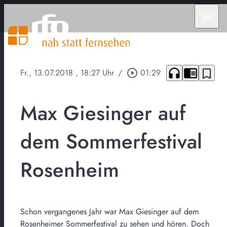
menu
headphones
chrome_reader_mode
bookmark_border
Fr., 13.07.2018
, 18:27 Uhr
/
play_circle_outline
01:29
Max Giesinger auf
dem Sommerfestival
Rosenheim
Schon vergangenes Jahr war Max Giesinger auf dem
Rosenheimer Sommerfestival zu sehen und hören. Doch