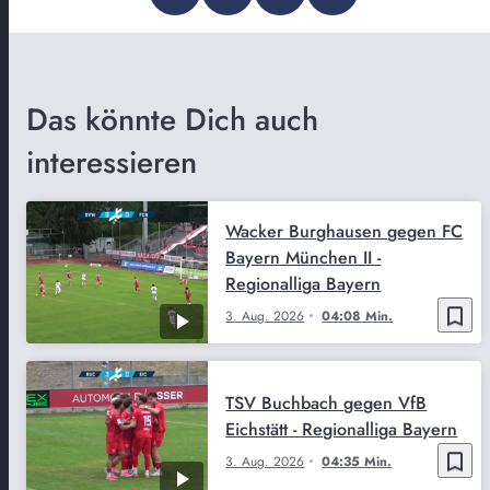
Das könnte Dich auch
interessieren
Wacker Burghausen gegen FC
Bayern München II -
Regionalliga Bayern
bookmark_border
3. Aug. 2026
04:08 Min.
TSV Buchbach gegen VfB
Eichstätt - Regionalliga Bayern
bookmark_border
3. Aug. 2026
04:35 Min.