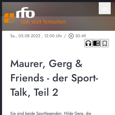
menu
Sa., 05.08.2023
, 12:00 Uhr
/
play_circle_outline
30:49
headphones
chrome_reader_mode
bookmark_border
Maurer, Gerg &
Friends - der Sport-
Talk, Teil 2
Sie sind beide Sportlegenden: Hilde Gerg, die