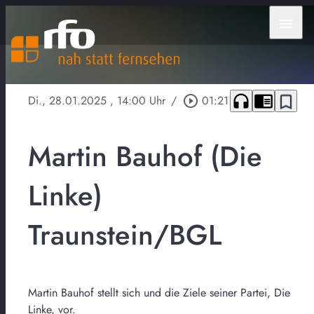
menu
headphones
chrome_reader_mode
bookmark_border
Di., 28.01.2025
, 14:00 Uhr
/
play_circle_outline
01:21
Martin Bauhof (Die
Linke)
Traunstein/BGL
Martin Bauhof stellt sich und die Ziele seiner Partei, Die
Linke, vor.