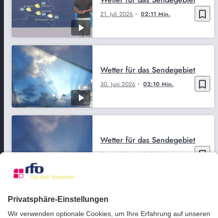
bookmark_border
21. Juli 2026
02:11 Min.
Wetter für das Sendegebiet
bookmark_border
30. Juni 2026
02:10 Min.
Wetter für das Sendegebiet
bookmark_border
5. Juni 2026
02:12 Min.
Wetter für das Sendegebiet