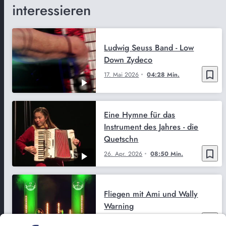
interessieren
Ludwig Seuss Band - Low
Down Zydeco
bookmark_border
17. Mai 2026
04:28 Min.
Eine Hymne für das
Instrument des Jahres - die
Quetschn
bookmark_border
26. Apr. 2026
08:50 Min.
Fliegen mit Ami und Wally
Warning
bookmark_border
24. März 2026
03:53 Min.