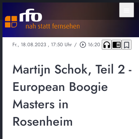
menu
headphones
chrome_reader_mode
bookmark_border
Fr., 18.08.2023
, 17:50 Uhr
/
play_circle_outline
16:20
Martijn Schok, Teil 2 -
European Boogie
Masters in
Rosenheim