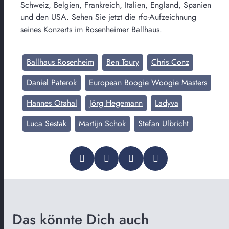
Schweiz, Belgien, Frankreich, Italien, England, Spanien
und den USA. Sehen Sie jetzt die rfo-Aufzeichnung
seines Konzerts im Rosenheimer Ballhaus.
Ballhaus Rosenheim
Ben Toury
Chris Conz
Daniel Paterok
European Boogie Woogie Masters
Hannes Otahal
Jörg Hegemann
Ladyva
Luca Sestak
Martijn Schok
Stefan Ulbricht
Das könnte Dich auch