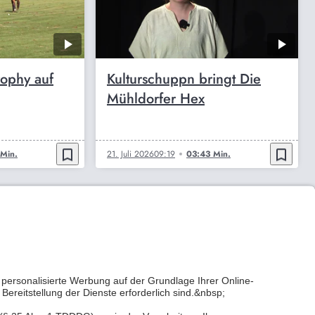
ophy auf
Kulturschuppn bringt Die
Mühldorfer Hex
bookmark_border
bookmark_border
Min.
21. Juli 2026
09:19
03:43 Min.