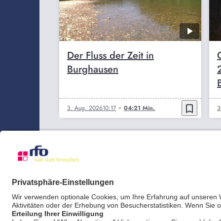
Der Fluss der Zeit in
Burghausen
bookmark_border
3. Aug. 2026
10:17
04:21 Min.
3