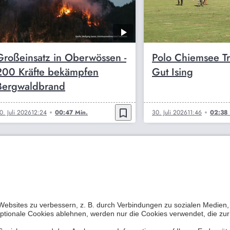
Großeinsatz in Oberwössen -
Polo Chiemsee Tr
200 Kräfte bekämpfen
Gut Ising
Bergwaldbrand
bookmark_border
0. Juli 2026
12:24
00:47 Min.
30. Juli 2026
11:46
02:38 