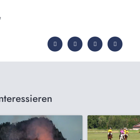
t
nteressieren