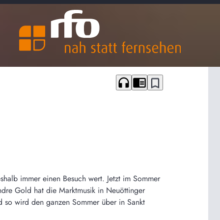
headphones
chrome_reader_mode
bookmark_border
deshalb immer einen Besuch wert. Jetzt im Sommer
Andre Gold hat die Marktmusik in Neuöttinger
Und so wird den ganzen Sommer über in Sankt