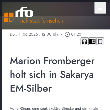
menu
Do., 11.06.2026
, 12:00 Uhr
/
play_circle_outline
01:20
headphones
chrome_reader_mode
bookmark_border
Marion Fromberger
holt sich in Sakarya
EM-Silber
Volle Ränge, eine spektakuläre Strecke und ein Finale