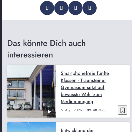
Das könnte Dich auch
interessieren
Smartphonefreie fünfte
Klassen - Traunsteiner
Gymnasium setzt auf
bewusste Wahl zum
Medienumgang
bookmark_border
5. Aug. 2026
02:40 Min.
Entwicklung der