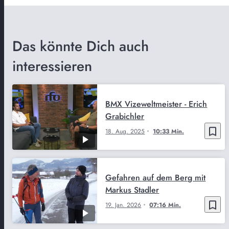
Das könnte Dich auch
interessieren
BMX Vizeweltmeister - Erich
Grabichler
bookmark_border
18. Aug. 2025
10:33 Min.
Gefahren auf dem Berg mit
Markus Stadler
bookmark_border
19. Jan. 2026
07:16 Min.