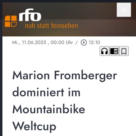
menu
Mi., 11.06.2025
, 00:00 Uhr
/
play_circle_outline
15:10
headphones
chrome_reader_mode
bookmark_border
Marion Fromberger
dominiert im
Mountainbike
Weltcup