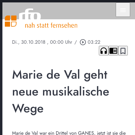
menu
Di., 30.10.2018
, 00:00 Uhr
/
play_circle_outline
03:22
headphones
chrome_reader_mode
bookmark_border
Marie de Val geht
neue musikalische
Wege
Marie de Val war ein Drittel von GANES, jetzt ist sie die