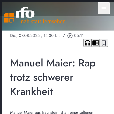
menu
Do., 07.08.2025
, 14:30 Uhr
/
play_circle_outline
06:11
headphones
chrome_reader_mode
bookmark_border
Manuel Maier: Rap
trotz schwerer
Krankheit
Manuel Maier aus Traunstein ist an einer seltenen