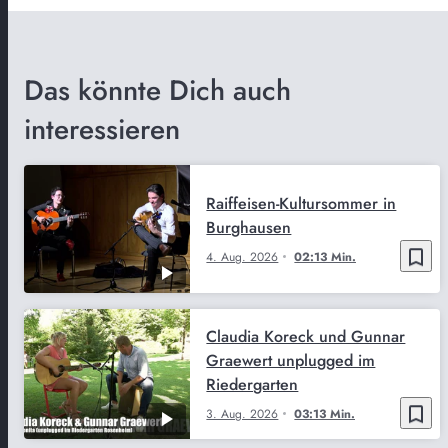
Das könnte Dich auch
interessieren
Raiffeisen-Kultursommer in
Burghausen
bookmark_border
4. Aug. 2026
02:13 Min.
Claudia Koreck und Gunnar
Graewert unplugged im
Riedergarten
bookmark_border
3. Aug. 2026
03:13 Min.