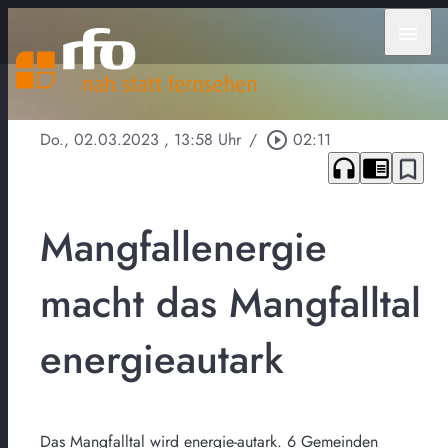
menu
Do., 02.03.2023
, 13:58 Uhr
/
play_circle_outline
02:11
headphones
chrome_reader_mode
bookmark_border
Mangfallenergie
macht das Mangfalltal
energieautark
Das Mangfalltal wird energie-autark. 6 Gemeinden