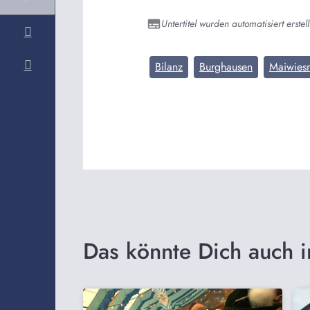
Untertitel wurden automatisiert erstell
Bilanz
Burghausen
Maiwies
Das könnte Dich auch i