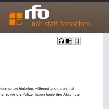
headphones
chrome_reader_mode
bookmark_border
wiesn schon hinterher, während andere erstmal
er sowie die Polizei haben heute ihre Abschluss-