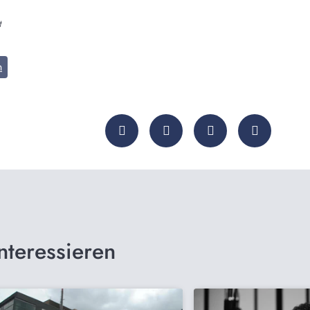
t
n
nteressieren