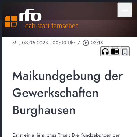
menu
Mi., 03.05.2023
, 00:00 Uhr
/
play_circle_outline
03:18
headphones
chrome_reader_mode
bookmark_border
Maikundgebung der
Gewerkschaften
Burghausen
Es ist ein alljährliches Ritual: Die Kundgebungen der