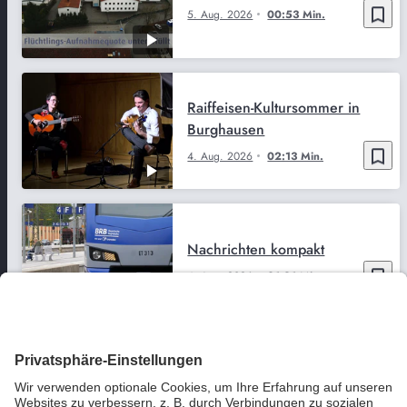
bookmark_border
5. Aug. 2026
00:53 Min.
Raiffeisen-Kultursommer in
Burghausen
bookmark_border
4. Aug. 2026
02:13 Min.
Nachrichten kompakt
bookmark_border
4. Aug. 2026
01:21 Min.
Süd Sport vom 3. August
bookmark_border
3. Aug. 2026
01:53 Min.