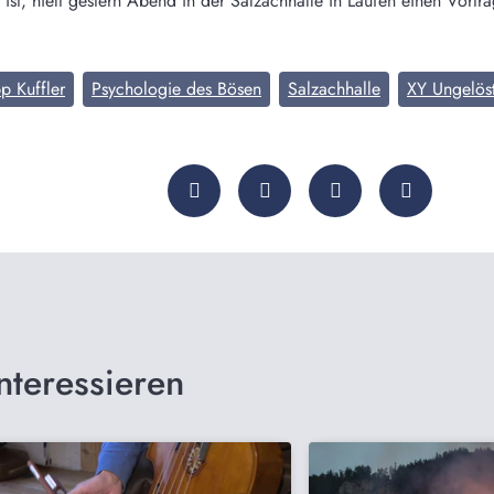
 ist, hielt gestern Abend in der Salzachhalle in Laufen einen Vortr
pp Kuffler
Psychologie des Bösen
Salzachhalle
XY Ungelös
nteressieren