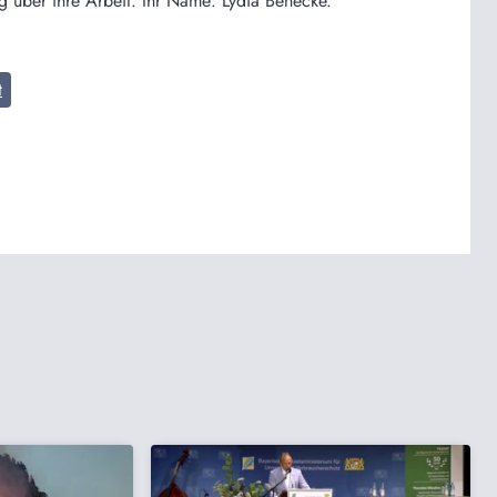
ag über ihre Arbeit. Ihr Name: Lydia Benecke.
t