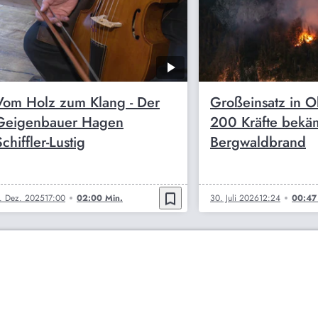
Vom Holz zum Klang - Der
Großeinsatz in O
Geigenbauer Hagen
200 Kräfte bekä
chiffler-Lustig
Bergwaldbrand
bookmark_border
. Dez. 2025
17:00
02:00 Min.
30. Juli 2026
12:24
00:47