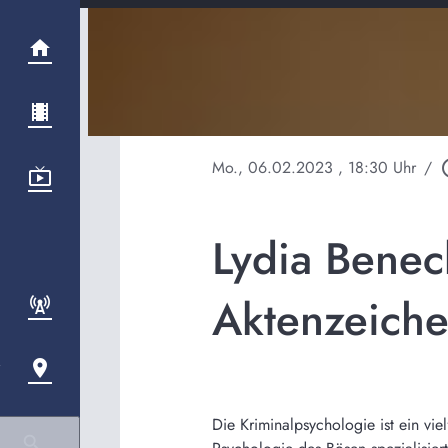
Mo., 06.02.2023
, 18:30 Uhr
/
play_c
Lydia Benec
Aktenzeich
Die Kriminalpsychologie ist ein vie