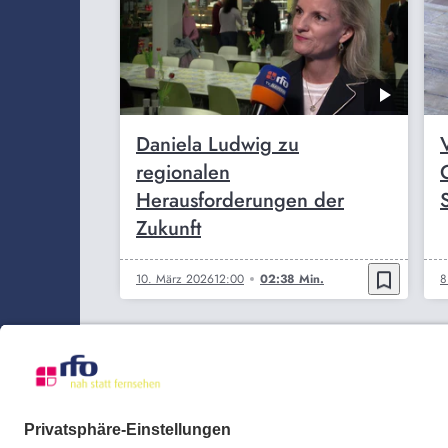
Daniela Ludwig zu
regionalen
Herausforderungen der
S
Zukunft
bookmark_border
10. März 2026
12:00
02:38 Min.
8