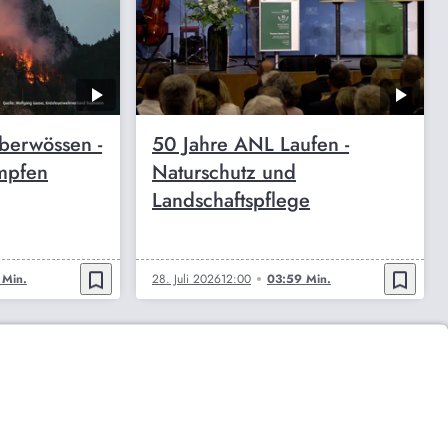
berwössen -
50 Jahre ANL Laufen -
mpfen
Naturschutz und
Landschaftspflege
bookmark_border
bookmark_border
 Min.
28. Juli 2026
12:00
03:59 Min.