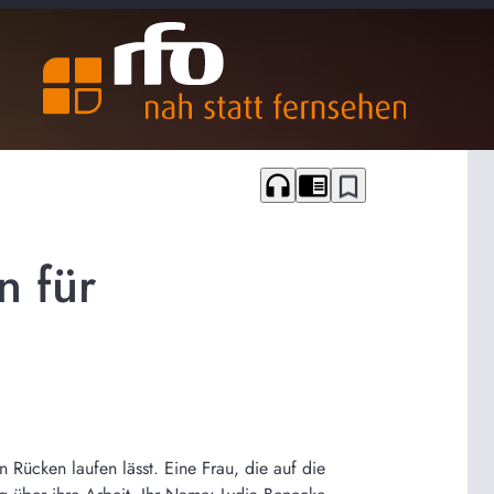
headphones
chrome_reader_mode
bookmark_border
n für
 Rücken laufen lässt. Eine Frau, die auf die