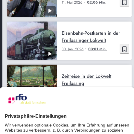
bookmark_border
11. Mai 2026
02:06 Min.
Eisenbahn-Postkarten in der
Freilassinger Lokwelt
bookmark_border
30. Jan. 2026
03:01 Min.
Zeitreise in der Lokwelt
Freilassing
bookmark_border
15. Jan. 2026
02:54 Min.
Freilassing lädt zur
Lokweltweihnacht