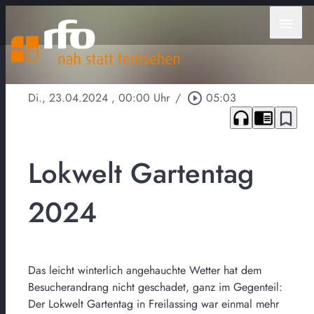
menu
Di., 23.04.2024
, 00:00 Uhr
/
play_circle_outline
05:03
headphones
chrome_reader_mode
bookmark_border
Lokwelt Gartentag
2024
Das leicht winterlich angehauchte Wetter hat dem
Besucherandrang nicht geschadet, ganz im Gegenteil:
Der Lokwelt Gartentag in Freilassing war einmal mehr