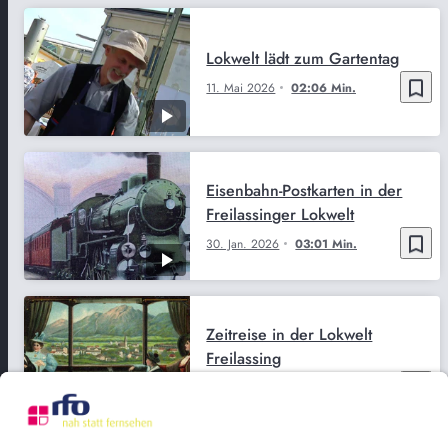
Lokwelt lädt zum Gartentag
bookmark_border
11. Mai 2026
02:06 Min.
Eisenbahn-Postkarten in der
Freilassinger Lokwelt
bookmark_border
30. Jan. 2026
03:01 Min.
Zeitreise in der Lokwelt
Freilassing
bookmark_border
15. Jan. 2026
02:54 Min.