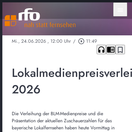
menu
Mi., 24.06.2026
, 12:00 Uhr
/
play_circle_outline
11:49
headphones
chrome_reader_mode
bookmark_border
Lokalmedienpreisverle
2026
Die Verleihung der BLM-Medienpreise und die
Präsentation der aktuellen Zuschauerzahlen für das
bayerische Lokalfernsehen haben heute Vormittag in