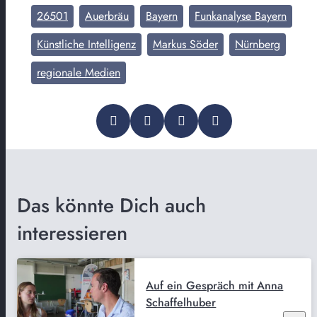
26501
Auerbräu
Bayern
Funkanalyse Bayern
Künstliche Intelligenz
Markus Söder
Nürnberg
regionale Medien
Das könnte Dich auch
interessieren
Auf ein Gespräch mit Anna
Schaffelhuber