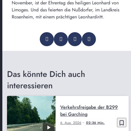
November, ist der Ehrentag des heiligen Leonhard von
Limoges. Und das feierten die Nußdorfer, im Landkreis
Rosenheim, mit einem prächtigen Leonhardiritt.
Das könnte Dich auch
interessieren
Verkehrsfreigabe der B299
bei Garching
bookmark_border
6. Aug. 2026
02:36 Min.