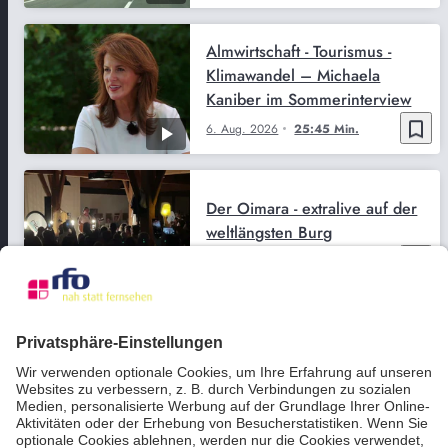
Almwirtschaft - Tourismus -
Klimawandel – Michaela
Kaniber im Sommerinterview
bookmark_border
6. Aug. 2026
25:45 Min.
Der Oimara - extralive auf der
weltlängsten Burg
bookmark_border
6. Aug. 2026
05:39 Min.
Stephanskirchen schafft erste
regionale Biodiversitätsmarke
bookmark_border
6. Aug. 2026
05:15 Min.