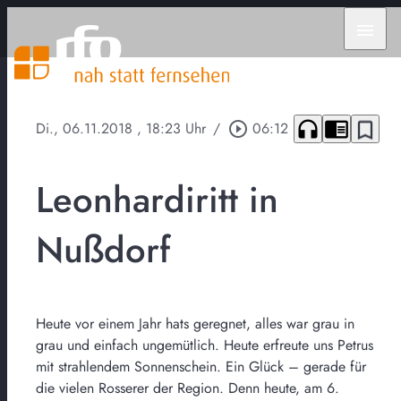
menu
headphones
chrome_reader_mode
bookmark_border
Di., 06.11.2018
, 18:23 Uhr
/
play_circle_outline
06:12
Leonhardiritt in
Nußdorf
Heute vor einem Jahr hats geregnet, alles war grau in
grau und einfach ungemütlich. Heute erfreute uns Petrus
mit strahlendem Sonnenschein. Ein Glück – gerade für
die vielen Rosserer der Region. Denn heute, am 6.