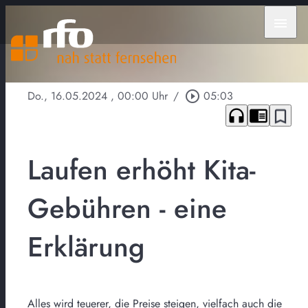
menu
Do., 16.05.2024
, 00:00 Uhr
/
play_circle_outline
05:03
headphones
chrome_reader_mode
bookmark_border
Laufen erhöht Kita-
Gebühren - eine
Erklärung
Alles wird teuerer, die Preise steigen, vielfach auch die